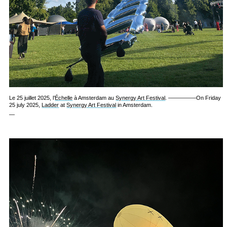
Le 25 juillet 2025, l’
Échelle
à Amsterdam au
Synergy Art Festival
. —————On Friday
25 july 2025,
Ladder
at
Synergy Art Festival
in Amsterdam.
—