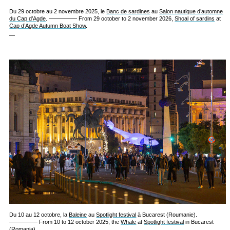
Du 29 octobre au 2 novembre 2025, le
Banc de sardines
au
Salon nautique d’automne
du Cap d’Agde
. ————— From 29 october to 2 november 2026,
Shoal of sardins
at
Cap d’Agde Autumn Boat Show
.
—
Du 10 au 12 octobre, la
Baleine
au
Spotlight festival
à Bucarest (Roumanie).
————— From 10 to 12 october 2025, the
Whale
at
Spotlight festival
in Bucarest
(Romania).