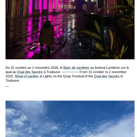
Du 31 octobre au 2 novembre 2026, le
Banc de sardines
au festival Lumières sur le
quai au
Quai des Savoirs
à Toulouse. ————— From 31 october to 2 november
2025,
Shoal of sardins
at Lights on the Quay Festival of the
Quai des Savoirs
in
Toulouse.
—