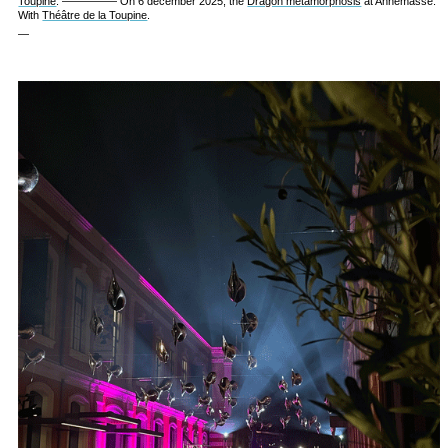
Toupine
. ————— On 6 december 2025, the
Dragon metamorphosis
at Annemasse.
With
Théâtre de la Toupine
.
—