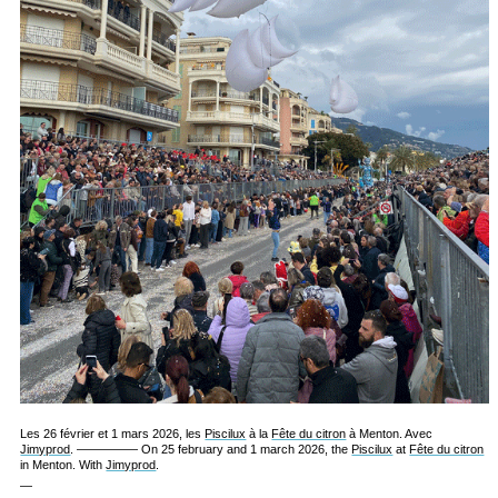
Les 26 février et 1 mars 2026, les
Piscilux
à la
Fête du citron
à Menton. Avec
Jimyprod
. ————— On 25 february and 1 march 2026, the
Piscilux
at
Fête du citron
in Menton. With
Jimyprod
.
—