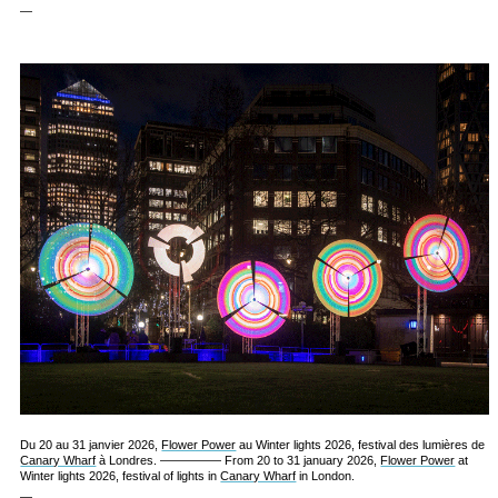
—
Du 20 au 31 janvier 2026,
Flower Power
au Winter lights 2026, festival des lumières de
Canary Wharf
à Londres. ————— From 20 to 31 january 2026,
Flower Power
at
Winter lights 2026, festival of lights in
Canary Wharf
in London.
—