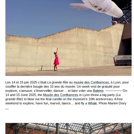
Les 14 et 15 juin 2025 c’était
La grande fête
au
musée des Confluences
, à Lyon, pour
souffler la dernière bougie des 10 ans du musée. Un week-end de gratuité pour
explorer, s’amuser, s’émerveiller, danser… et faire voler une
Baleine
. ————— On
14 and 15 June 2025, the
Musée des Confluences
in Lyon threw a big party (
La
grande fête
) to blow out the final candle on the museum’s 10th anniversary. A free
weekend to explore, have fun, marvel, dance… and fly a
Whale
. Photo Marion Dovy
—