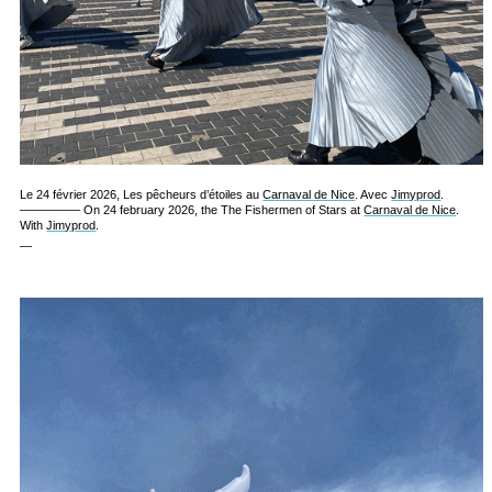
Le 24 février 2026, Les pêcheurs d’étoiles au
Carnaval de Nice
. Avec
Jimyprod
.
————— On 24 february 2026, the The Fishermen of Stars at
Carnaval de Nice
.
With
Jimyprod
.
—