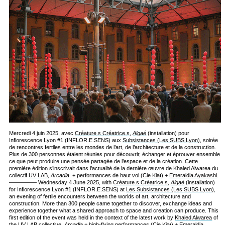
Mercredi 4 juin 2025, avec
Créature.s Créatrice.s
,
Algaé
(installation) pour
Inflorescence Lyon #1 (INFLOR.E.SENS) aux
Subsistances (Les SUBS Lyon)
, soirée
de rencontres fertiles entre les mondes de l’art, de l’architecture et de la construction.
Plus de 300 personnes étaient réunies pour découvrir, échanger et éprouver ensemble
ce que peut produire une pensée partagée de l’espace et de la création. Cette
première édition s’inscrivait dans l’actualité de la dernière œuvre de
Khaled Alwarea
du
collectif
UV LAB
,
Arcadia
. + performances de haut vol (
Cie Kiaï
) +
Emeraldia Ayakashi
.
————— Wednesday 4 June 2025, with
Créature.s Créatrice.s
,
Algaé
(installation)
for Inflorescence Lyon #1 (INFLOR.E.SENS) at
Les Subsistances (Les SUBS Lyon)
,
an evening of fertile encounters between the worlds of art, architecture and
construction. More than 300 people came together to discover, exchange ideas and
experience together what a shared approach to space and creation can produce. This
first edition of the event was held in the context of the latest work by
Khaled Alwarea
of
the
UV LAB
collective,
Arcadia
+ high-flying performances (
Cie Kiaï
) +
Emeraldia