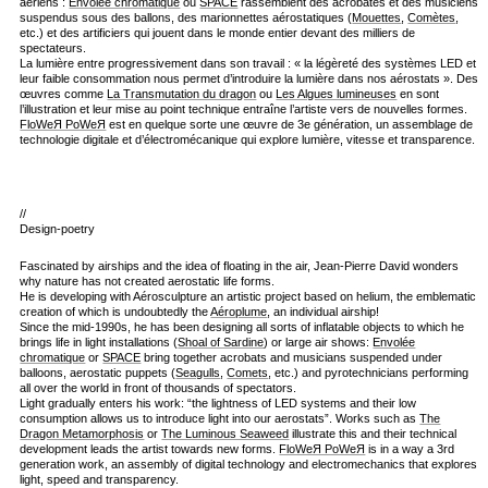
aériens :
Envolée chromatique
ou
SPACE
rassemblent des acrobates et des musiciens
suspendus sous des ballons, des marionnettes aérostatiques (
Mouettes
,
Comètes
,
etc.) et des artificiers qui jouent dans le monde entier devant des milliers de
spectateurs.
La lumière entre progressivement dans son travail : « la légèreté des systèmes LED et
leur faible consommation nous permet d’introduire la lumière dans nos aérostats ». Des
œuvres comme
La Transmutation du dragon
ou
Les Algues lumineuses
en sont
l’illustration et leur mise au point technique entraîne l’artiste vers de nouvelles formes.
FloWeЯ PoWeЯ
est en quelque sorte une œuvre de 3e génération, un assemblage de
technologie digitale et d’électromécanique qui explore lumière, vitesse et transparence.
//
Design-poetry
Fascinated by airships and the idea of floating in the air, Jean-Pierre David wonders
why nature has not created aerostatic life forms.
He is developing with Aérosculpture an artistic project based on helium, the emblematic
creation of which is undoubtedly the
Aéroplume
, an individual airship!
Since the mid-1990s, he has been designing all sorts of inflatable objects to which he
brings life in light installations (
Shoal of Sardine
) or large air shows:
Envolée
chromatique
or
SPACE
bring together acrobats and musicians suspended under
balloons, aerostatic puppets (
Seagulls
,
Comets
, etc.) and pyrotechnicians performing
all over the world in front of thousands of spectators.
Light gradually enters his work: “the lightness of LED systems and their low
consumption allows us to introduce light into our aerostats”. Works such as
The
Dragon Metamorphosis
or
The Luminous Seaweed
illustrate this and their technical
development leads the artist towards new forms.
FloWeЯ PoWeЯ
is in a way a 3rd
generation work, an assembly of digital technology and electromechanics that explores
light, speed and transparency.