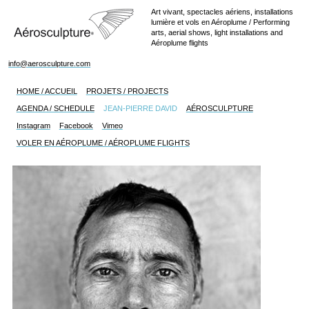
Art vivant, spectacles aériens, installations
lumière et vols en Aéroplume / Performing
arts, aerial shows, light installations and
Aéroplume flights
info@aerosculpture.com
HOME / ACCUEIL
PROJETS / PROJECTS
AGENDA / SCHEDULE
JEAN-PIERRE DAVID
AÉROSCULPTURE
Instagram
Facebook
Vimeo
VOLER EN AÉROPLUME / AÉROPLUME FLIGHTS