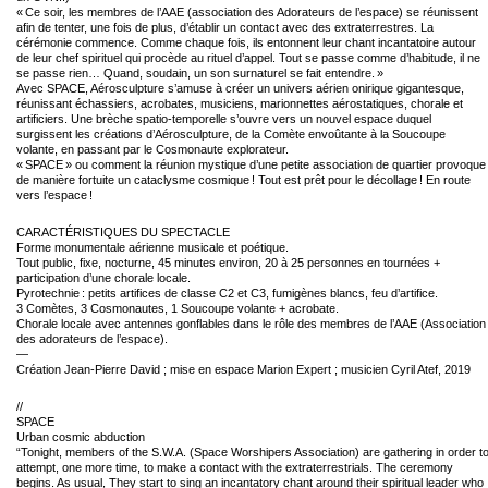
« Ce soir, les membres de l’AAE (association des Adorateurs de l’espace) se réunissent
afin de tenter, une fois de plus, d’établir un contact avec des extraterrestres. La
cérémonie commence. Comme chaque fois, ils entonnent leur chant incantatoire autour
de leur chef spirituel qui procède au rituel d’appel. Tout se passe comme d’habitude, il ne
se passe rien… Quand, soudain, un son surnaturel se fait entendre. »
Avec SPACE, Aérosculpture s’amuse à créer un univers aérien onirique gigantesque,
réunissant échassiers, acrobates, musiciens, marionnettes aérostatiques, chorale et
artificiers. Une brèche
spatio-temporelle s’ouvre vers un nouvel espace duquel
surgissent les créations d’Aérosculpture, de la Comète envoûtante à la Soucoupe
volante, en passant par le Cosmonaute explorateur.
« SPACE » ou comment la réunion mystique d’une petite association de quartier provoque
de manière fortuite un cataclysme cosmique ! Tout est prêt pour le décollage ! En route
vers l’espace !
CARACTÉRISTIQUES DU SPECTACLE
Forme monumentale aérienne musicale et poétique.
Tout public, fixe, nocturne, 45 minutes environ, 20 à 25 personnes en tournées +
participation d’une chorale locale.
Pyrotechnie : petits artifices de classe C2 et C3, fumigènes blancs, feu d’artifice.
3 Comètes, 3 Cosmonautes, 1 Soucoupe volante + acrobate.
Chorale locale avec antennes gonflables dans le rôle des membres de l’AAE (Association
des adorateurs de l’espace).
—
Création Jean-Pierre David ; mise en espace Marion Expert ; musicien Cyril Atef, 2019
//
SPACE
Urban cosmic abduction
“Tonight, members of the S.W.A. (Space Worshipers Association) are gathering in order t
attempt, one more time, to make a contact with the extraterrestrials. The ceremony
begins. As usual, They start to sing an incantatory chant around their spiritual leader who