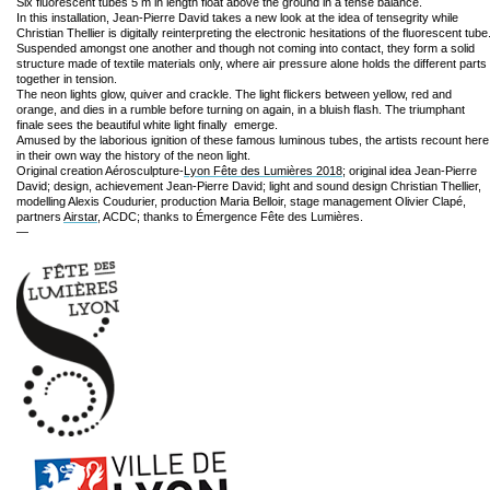
Six fluorescent tubes 5 m in length float above the ground in a tense balance.
In this installation, Jean-Pierre David takes a new look at the idea of tensegrity while
Christian Thellier is digitally reinterpreting the electronic hesitations of the fluorescent tube
Suspended amongst one another and though not coming into contact, they form a solid
structure made of textile materials only, where air pressure alone holds the different parts
together in tension.
The neon lights glow, quiver and crackle. The light flickers between yellow, red and
orange, and dies in a rumble before turning on again, in a bluish flash. The triumphant
finale sees the beautiful white light finally emerge.
Amused by the laborious ignition of these famous luminous tubes, the artists recount here
in their own way the history of the neon light.
Original creation Aérosculpture-
Lyon Fête des Lumières 2018
; original idea Jean-Pierre
David; design, achievement Jean-Pierre David; light and sound design Christian Thellier,
modelling Alexis Coudurier, production Maria Belloir, stage management Olivier Clapé,
partners
Airstar
, ACDC; thanks to Émergence Fête des Lumières.
—