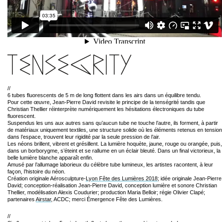
//
6 tubes fluorescents de 5 m de long flottent dans les airs dans un équilibre tendu.
Pour cette œuvre, Jean-Pierre David revisite le principe de la tenségrité tandis que
Christian Thellier réinterprète numériquement les hésitations électroniques du tube
fluorescent.
Suspendus les uns aux autres sans qu’aucun tube ne touche l’autre, ils forment, à partir
de matériaux uniquement textiles, une structure solide où les éléments retenus en tension
dans l’espace, trouvent leur rigidité par la seule pression de l’air.
Les néons brillent, vibrent et grésillent. La lumière hoquète, jaune, rouge ou orangée, puis,
dans un borborygme, s’éteint et se rallume en un éclair bleuté. Dans un final victorieux, la
belle lumière blanche apparaît enfin.
Amusé par l’allumage laborieux du célèbre tube lumineux, les artistes racontent, à leur
façon, l’histoire du néon.
Création originale Aérosculpture-
Lyon Fête des Lumières 2018
; idée originale Jean-Pierre
David; conception-réalisation Jean-Pierre David, conception lumière et sonore Christian
Thellier, modélisation Alexis Coudurier; production Maria Belloir; régie Olivier Clapé;
partenaires
Airstar
, ACDC; merci Émergence Fête des Lumières.
//