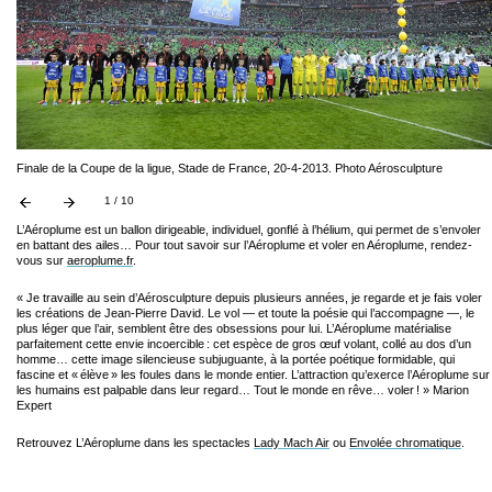
Finale de la Coupe de la ligue, Stade de France, 20-4-2013. Photo Aérosculpture
1 / 10
L’Aéroplume est un ballon dirigeable, individuel, gonflé à l’hélium, qui permet de s’envoler
en battant des ailes… Pour tout savoir sur l’Aéroplume et voler en Aéroplume, rendez-
vous sur
aeroplume.fr
.
« Je travaille au sein d’Aérosculpture depuis plusieurs années, je regarde et je fais voler
les créations de Jean-Pierre David. Le vol — et toute la poésie qui l’accompagne —, le
plus léger que l’air, semblent être des obsessions pour lui. L’Aéroplume matérialise
parfaitement cette envie incoercible : cet espèce de gros œuf volant, collé au dos d’un
homme… cette image silencieuse subjuguante, à la portée poétique formidable, qui
fascine et « élève » les foules dans le monde entier. L’attraction qu’exerce l’Aéroplume sur
les humains est palpable dans leur regard… Tout le monde en rêve… voler ! » Marion
Expert
Retrouvez L’Aéroplume dans les spectacles
Lady Mach Air
ou
Envolée chromatique
.